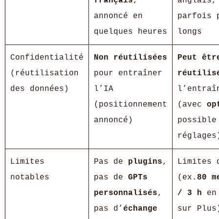
français
,
anglais,
annoncé en
parfois 
quelques heures
longs
Confidentialité
Non réutilisées
Peut êtr
(réutilisation
pour entraîner
réutilis
des données)
l’IA
l’entraî
(positionnement
(avec
op
annoncé)
possible
réglages
Limites
Pas de
plugins
,
Limites 
notables
pas de
GPTs
(ex.
80 m
personnalisés
,
/ 3 h
en 
pas d’
échange
sur Plus