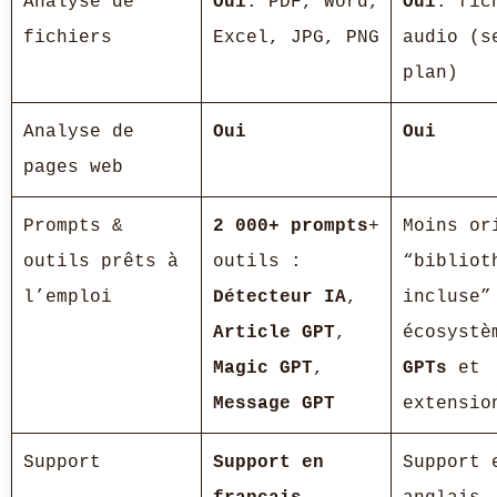
Analyse de
Oui
: PDF, Word,
Oui
: fic
fichiers
Excel, JPG, PNG
audio (s
plan)
Analyse de
Oui
Oui
pages web
Prompts &
2 000+ prompts
+
Moins or
outils prêts à
outils :
“bibliot
l’emploi
Détecteur IA
,
incluse”
Article GPT
,
écosystè
Magic GPT
,
GPTs
et
Message GPT
extensio
Support
Support en
Support 