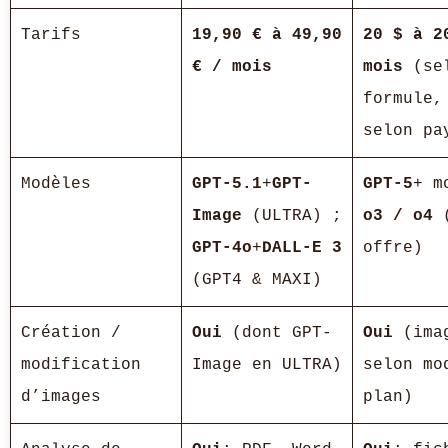
Tarifs
19,90 € à 49,90
20 $ à 2
€ / mois
mois
(se
formule,
selon pa
Modèles
GPT-5.1
+
GPT-
GPT-5
+ m
Image
(ULTRA) ;
o3 / o4
(
GPT-4o
+
DALL-E 3
offre)
(GPT4 & MAXI)
Création /
Oui
(dont GPT-
Oui
(ima
modification
Image en ULTRA)
selon mo
d’images
plan)