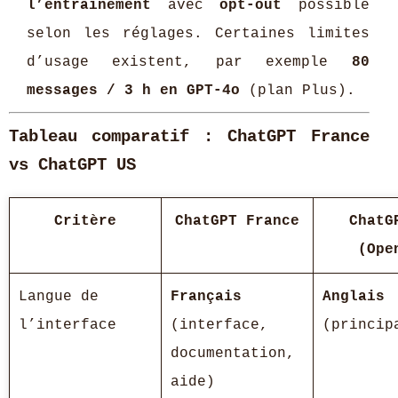
l’entraînement
avec
opt-out
possible
selon les réglages. Certaines limites
d’usage existent, par exemple
80
messages / 3 h en GPT-4o
(plan Plus).
Tableau comparatif : ChatGPT France
vs ChatGPT US
Critère
ChatGPT France
ChatG
(Ope
Langue de
Français
Anglais
l’interface
(interface,
(princip
documentation,
aide)